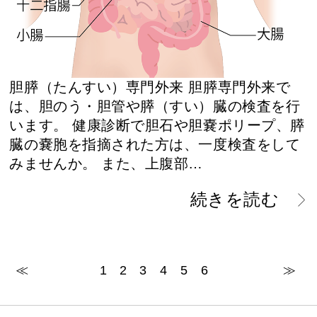
胆膵（たんすい）専門外来 胆膵専門外来で
は、胆のう・胆管や膵（すい）臓の検査を行
います。 健康診断で胆石や胆嚢ポリープ、膵
臓の嚢胞を指摘された方は、一度検査をして
みませんか。 また、上腹部…
続きを読む
≪
1
2
3
4
5
6
≫