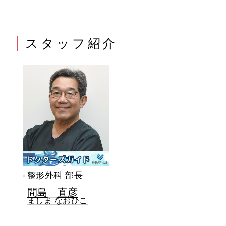
スタッフ紹介
整形外科 部長
間島
直彦
ましま なおひこ