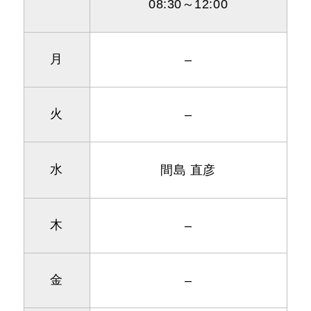
08:30～12:00
月
–
火
–
水
間島 直彦
木
–
金
–