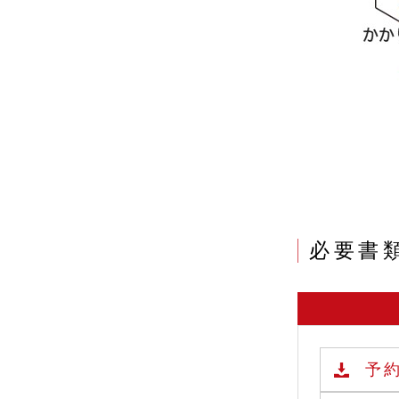
必要書
予