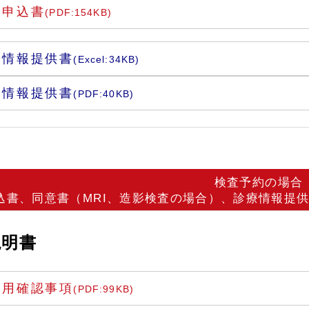
約申込書
(PDF:154KB)
療情報提供書
(Excel:34KB)
療情報提供書
(PDF:40KB)
検査予約の場合
込書、同意書（MRI、造影検査の場合）、診療情報提供
説明書
利用確認事項
(PDF:99KB)