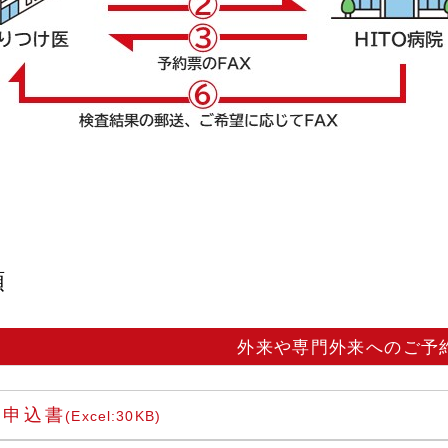
類
外来や専門外来へのご予
約申込書
(Excel:30KB)