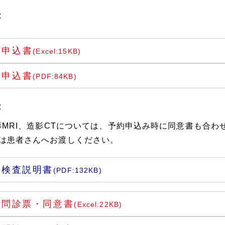
書
査申込書
(Excel:15KB)
査申込書
(PDF:84KB)
書
造影MRI、造影CTについては、予約申込み時に同意書も合
は患者さんへお渡しください。
I検査説明書
(PDF:132KB)
I問診票・同意書
(Excel:22KB)