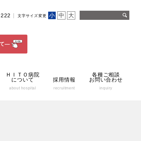
小
中
大
2222
文字サイズ変更
て―
ＨＩＴＯ病院
各種ご相談
について
採用情報
お問い合わせ
about hospital
recruitment
inquiry