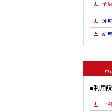
予
診
診
申
■利用
ご