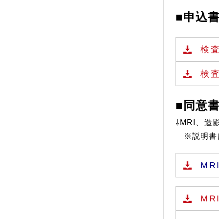
■申込
検
検
■同意
⇩MRI、
※説明書
MR
MR