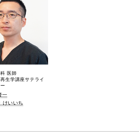
科 医師
療再生学講座サテライ
ター
慶一
 けいいち