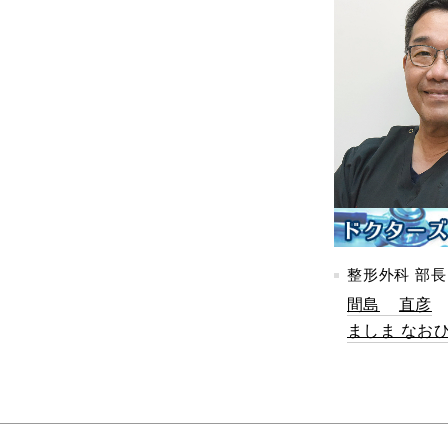
整形外科 部長
間島
直彦
ましま なお