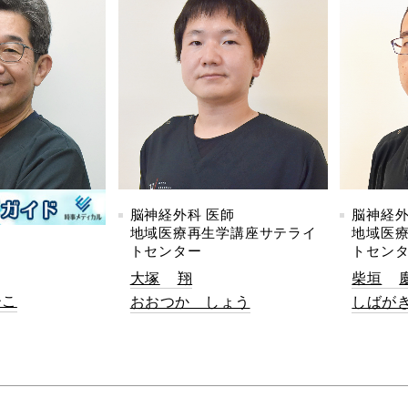
脳神経外科 医師
脳神経外
地域医療再生学講座サテライ
地域医
トセンター
トセン
大塚
翔
柴垣
ひこ
おおつか しょう
しばがき