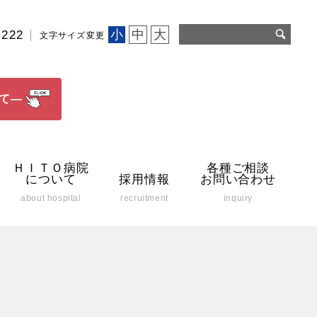
小
中
大
2222
文字サイズ変更
て―
ＨＩＴＯ病院
各種ご相談
について
採用情報
お問い合わせ
about hospital
recruitment
inquiry
座