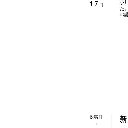
17
小
日
た
の
投稿日
新