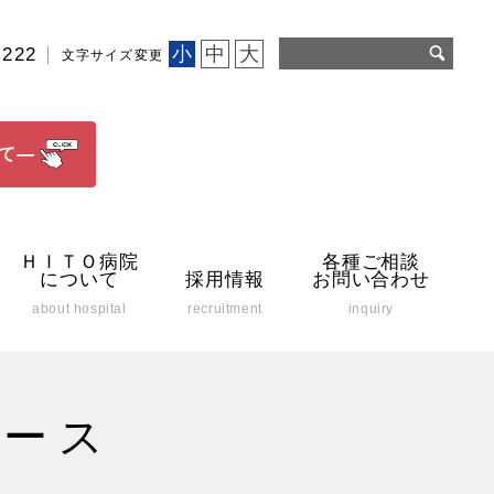
小
中
大
2222
文字サイズ変更
て―
ＨＩＴＯ病院
各種ご相談
について
採用情報
お問い合わせ
about hospital
recruitment
inquiry
リース