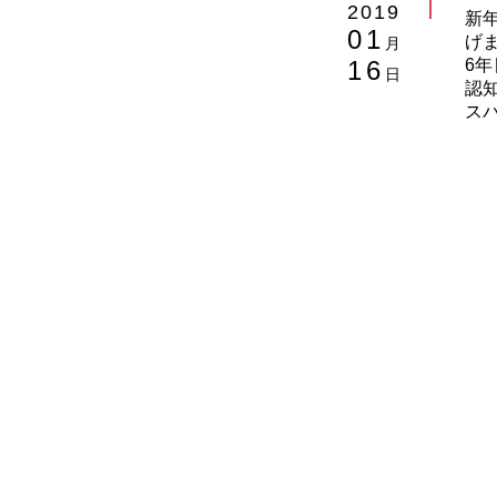
2019
新
01
げ
月
16
6
日
認
ス