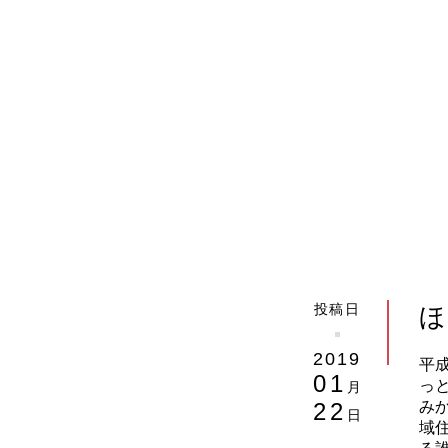
投稿日
2019
平
01
っ
月
22
み
日
域