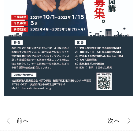
前
へ
次
へ