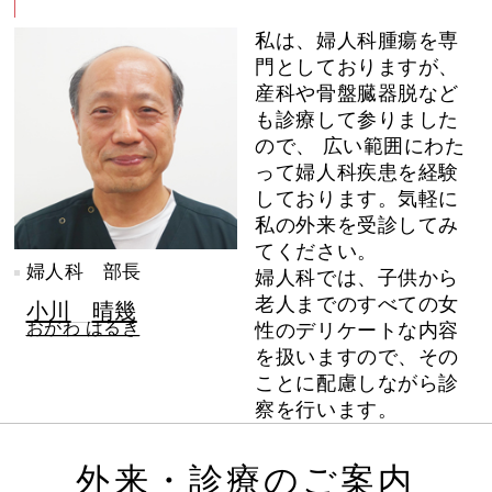
私は、婦人科腫瘍を専
門としておりますが、
産科や骨盤臓器脱など
も診療して参りました
ので、 広い範囲にわた
って婦人科疾患を経験
しております。気軽に
私の外来を受診してみ
てください。
婦人科 部長
婦人科では、子供から
老人までのすべての女
小川
晴幾
おがわ はるき
性のデリケートな内容
を扱いますので、その
ことに配慮しながら診
察を行います。
外来・診療のご案内