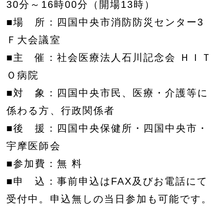
30分～16時00分（開場13時）
■場 所：四国中央市消防防災センター3
Ｆ大会議室
■主 催：社会医療法人石川記念会 ＨＩＴ
Ｏ病院
■対 象：四国中央市民、医療・介護等に
係わる方、行政関係者
■後 援：四国中央保健所・四国中央市・
宇摩医師会
■参加費：無 料
■申 込：事前申込はFAX及びお電話にて
受付中。申込無しの当日参加も可能です。