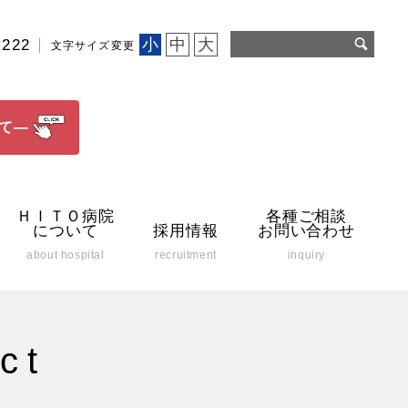
小
中
大
2222
文字サイズ変更
て―
ＨＩＴＯ病院
各種ご相談
について
採用情報
お問い合わせ
about hospital
recruitment
inquiry
ct