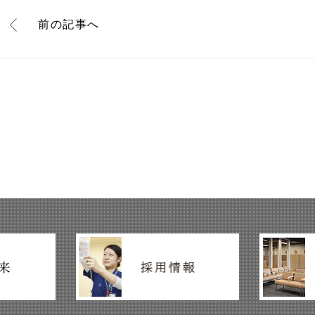
前
の記事
へ