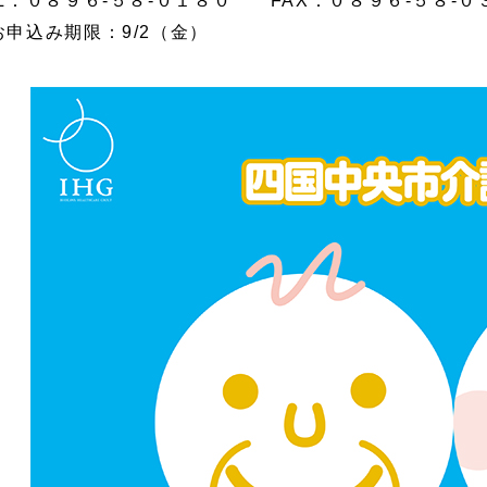
EL：０８９６-５８-０１８０ FAX：０８９６-５８-０
お申込み期限：9/2（金）