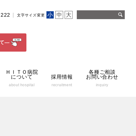
小
中
大
2222
文字サイズ変更
て―
ＨＩＴＯ病院
各種ご相談
について
採用情報
お問い合わせ
about hospital
recruitment
inquiry