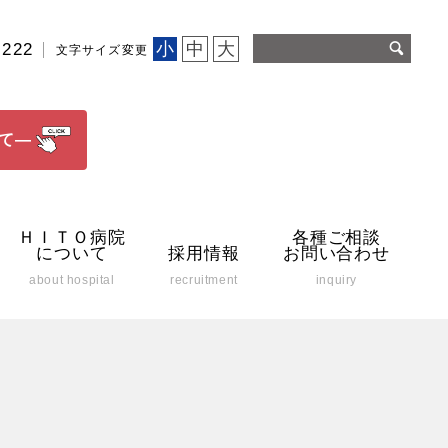
小
中
大
2222
文字サイズ変更
て―
ＨＩＴＯ病院
各種ご相談
について
採用情報
お問い合わせ
about hospital
recruitment
inquiry