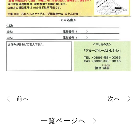
前
へ
次
へ
一覧ページへ