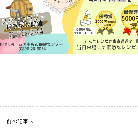
前
の記事
へ