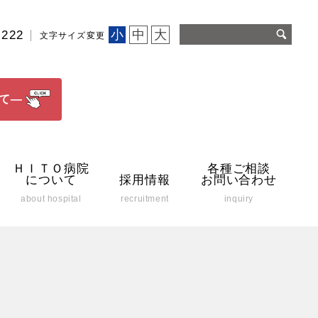
小
中
大
2222
文字サイズ変更
て―
ＨＩＴＯ病院
各種ご相談
について
採用情報
お問い合わせ
about hospital
recruitment
inquiry