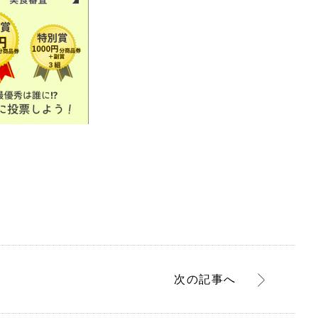
次
の記事
へ