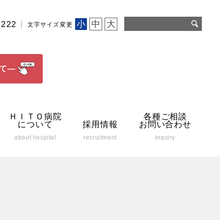
小
中
大
2222
文字サイズ変更
て―
ＨＩＴＯ病院
各種ご相談
について
採用情報
お問い合わせ
about hospital
recruitment
inquiry