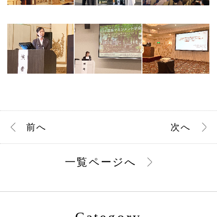
前
へ
次
へ
一覧ページへ
Category