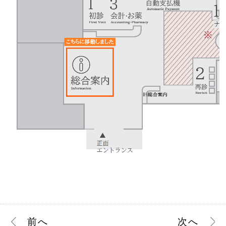
前
へ
次
へ