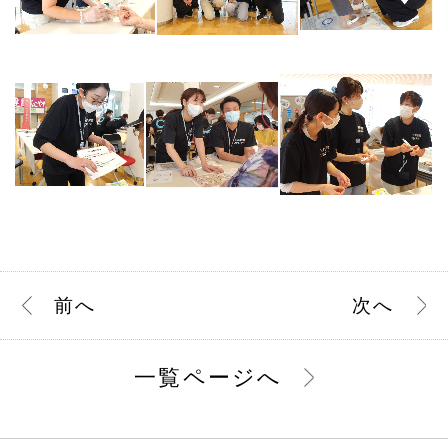
前
へ
次
へ
一覧ページへ