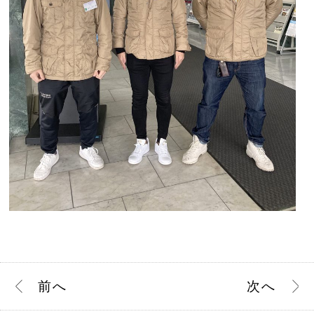
前
へ
次
へ