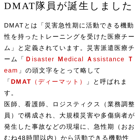
DMAT隊員が誕生しました
DMATとは「災害急性期に活動できる機動
性を持ったトレーニングを受けた医療チー
ム」と定義されています。災害派遣医療チ
ーム「
Ｄ
isaster
Ｍ
edical
Ａ
ssistance
Ｔ
eam
」の頭文字をとって略して
「
DMAT
（ディーマット）
」と呼ばれま
す。
医師、看護師、ロジスティクス（業務調整
員）で構成され、大規模災害や多傷病者が
発生した事故などの現場に、急性期（おお
むね48時間以内）から活動できる機動性