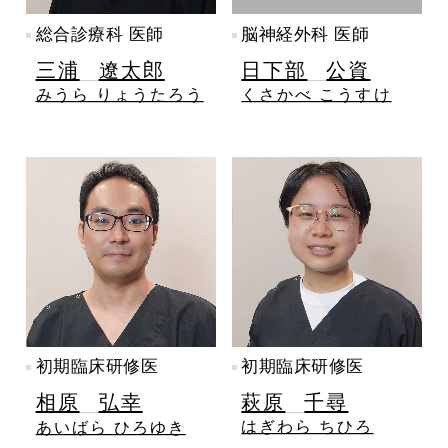
総合診療科 医師
脳神経外科 医師
三浦
遼太郎
日下部
公資
みうら りょうたろう
くさかべ こうすけ
初期臨床研修医
初期臨床研修医
萩原
千尋
相原
弘幸
はぎわら ちひろ
あいばら ひろゆき