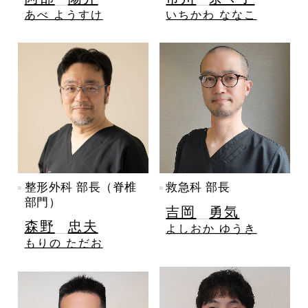
あべ ようすけ
いちかわ ななこ
整形外科 部長（脊椎
救急科 部長
部門）
吉岡
勇気
森野
忠夫
よしおか ゆうき
もりの ただお