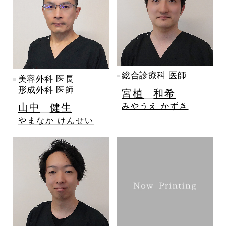
総合診療科 医師
美容外科 医長
形成外科 医師
宮植
和希
みやうえ かずき
山中
健生
やまなか けんせい