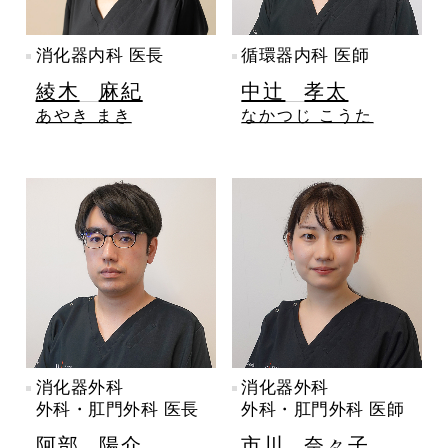
消化器内科 医長
循環器内科 医師
綾木
麻紀
中辻
孝太
あやき まき
なかつじ こうた
消化器外科
消化器外科
外科・肛門外科 医長
外科・肛門外科 医師
阿部
陽介
市川
奈々子