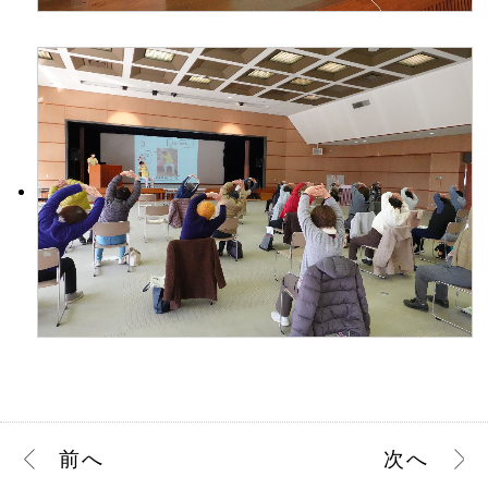
前
へ
次
へ