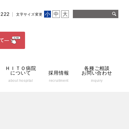
小
中
大
2222
文字サイズ変更
て―
ＨＩＴＯ病院
各種ご相談
について
採用情報
お問い合わせ
about hospital
recruitment
inquiry