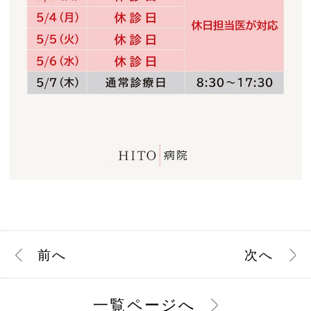
前
へ
次
へ
一覧ページへ