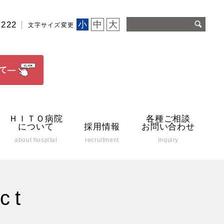
小
中
大
2222
文字サイズ変更
て―
ＨＩＴＯ病院
各種ご相談
について
採用情報
お問い合わせ
about hospital
recruitment
inquiry
ct