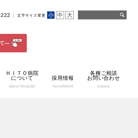
小
中
大
2222
文字サイズ変更
て―
ＨＩＴＯ病院
各種ご相談
について
採用情報
お問い合わせ
about hospital
recruitment
inquiry