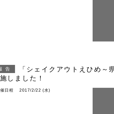
「シェイクアウトえひめ～
報告
実施しました！
開催
日程
2017/2/22 (水)