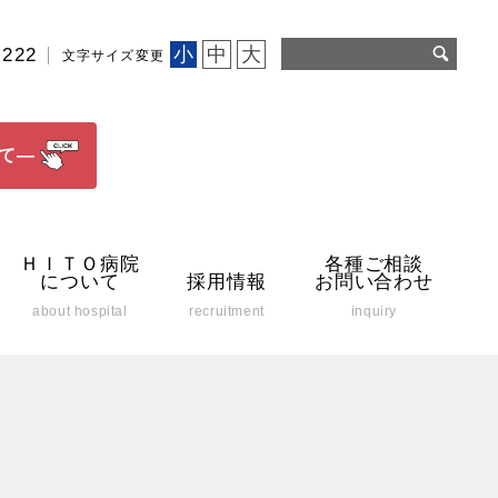
小
中
大
2222
文字サイズ変更
て―
ＨＩＴＯ病院
各種ご相談
について
採用情報
お問い合わせ
about hospital
recruitment
inquiry
き