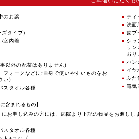
ご準備いただくも
中のお薬
ティ
洗面
ーズタイプ)
歯ブ
い室内着
シャ
リン
おり
ハン
食事以外の配茶はありません)
イヤ
、フォークなど(ご自身で使いやすいものをお
ふた
さい)
電気
バスタオル各種
トに含まれるもの】
トにお申し込みの方には、病院より下記の物品をお渡しし
バスタオル各種
ット+コップ