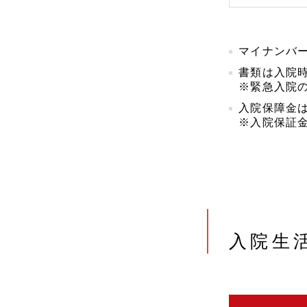
マイナンバ
書類は入院
※緊急入院
入院保障金
※入院保証
入院生