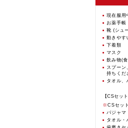
現在服用
お薬手帳
靴 (シュ
動きやす
下着類
マスク
飲み物(
スプーン
持ちくだ
タオル、
【CSセッ
CSセッ
パジャマ
タオル・
歯磨きセ